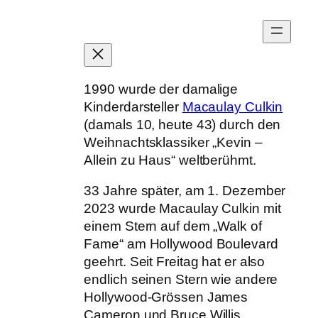
Zum
Inhalt
springen
1990 wurde der damalige
Kinderdarsteller
Macaulay Culkin
(damals 10, heute 43) durch den
Weihnachtsklassiker „Kevin –
Allein zu Haus“ weltberühmt.
33 Jahre später, am 1. Dezember
2023 wurde Macaulay Culkin mit
einem Stern auf dem „Walk of
Fame“ am Hollywood Boulevard
geehrt. Seit Freitag hat er also
endlich seinen Stern wie andere
Hollywood-Grössen James
Cameron und Bruce Willis.