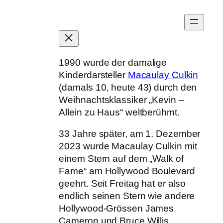
Zum
Inhalt
springen
1990 wurde der damalige
Kinderdarsteller
Macaulay Culkin
(damals 10, heute 43) durch den
Weihnachtsklassiker „Kevin –
Allein zu Haus“ weltberühmt.
33 Jahre später, am 1. Dezember
2023 wurde Macaulay Culkin mit
einem Stern auf dem „Walk of
Fame“ am Hollywood Boulevard
geehrt. Seit Freitag hat er also
endlich seinen Stern wie andere
Hollywood-Grössen James
Cameron und Bruce Willis.